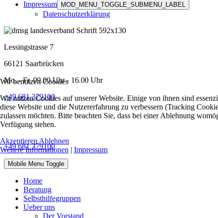
Impressum
MOD_MENU_TOGGLE_SUBMENU_LABEL
Datenschutzerklärung
Lessingstrasse 7
66121 Saarbrücken
Mo. - Fr. 09.00 Uhr - 16.00 Uhr
Wir benutzen Cookies
+49 681 379100
Wir nutzen Cookies auf unserer Website. Einige von ihnen sind essenzie
diese Website und die Nutzererfahrung zu verbessern (Tracking Cookies
zulassen möchten. Bitte beachten Sie, dass bei einer Ablehnung womögli
Verfügung stehen.
Akzeptieren
Ablehnen
+49 681 379100
Weitere Informationen
|
Impressum
Mobile Menu Toggle
Home
Beratung
Selbsthilfegruppen
Ueber uns
Der Vorstand